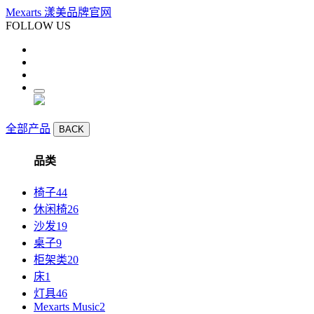
Mexarts 漾美品牌官网
FOLLOW US
全部产品
BACK
品类
椅子
44
休闲椅
26
沙发
19
桌子
9
柜架类
20
床
1
灯具
46
Mexarts Music
2